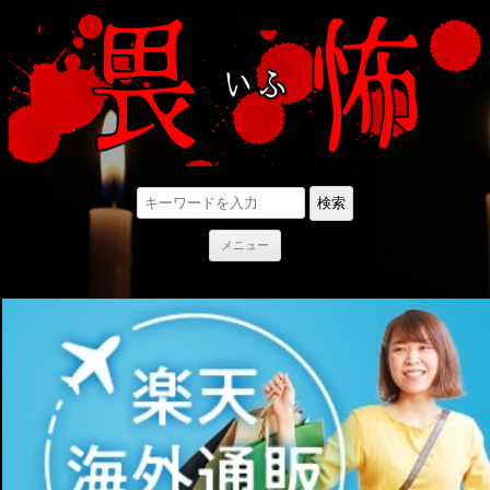
検索
コ
メニュー
ン
テ
ン
ツ
へ
ス
キ
ッ
プ