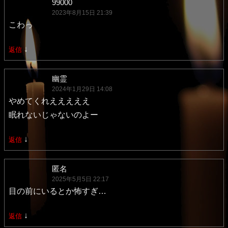
ナ
99000
2023年8月15日 21:39
ビ
こわっ
ゲ
ー
↓
返信
シ
幽霊
ョ
2024年1月29日 14:08
ン
やめてくれえええええ
眠れないじゃないのよー
↓
返信
匿名
2025年5月5日 22:17
目の前にいるとか怖すぎ…
↓
返信