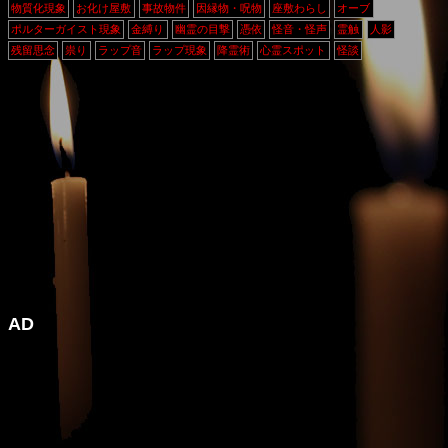
物質化現象
お化け屋敷
事故物件
因縁物・呪物
座敷わらし
オーブ
ポルターガイスト現象
金縛り
幽霊の目撃
憑依
怪音・怪声
霊触
人影
残留思念
祟り
ラップ音
ラップ現象
降霊術
心霊スポット
怪談
AD