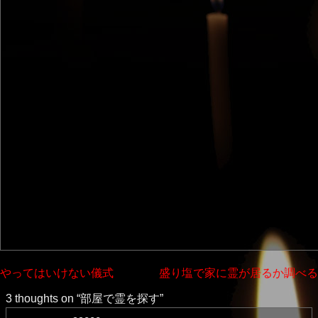
投
やってはいけない儀式
盛り塩で家に霊が居るか調べる
稿
3 thoughts on “
部屋で霊を探す
”