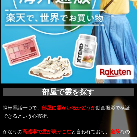
部屋で霊を探す
携帯電話一つで、
部屋に霊がいるかどうか
動画撮影で検証
できるという心霊術。
かなりの
高確率で霊が映りこむ
と言われており、
危険
なの