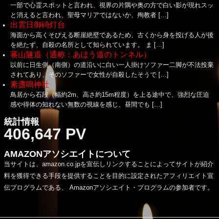
一部で心霊スポットと言われ、視界の片隅や奥の方で白い影が現れスッ
と消えると言われ、聖母マリアではないか、殉教者 […]
出雲日御碕灯台
海面から高くそびえる断崖絶壁であるため、古くから身を投げる人が後
を絶たず、自殺の名所として知られています。 ま […]
蕃山隧道（通称：あほう道のトンネル）
以前に日生側（南側）の道沿いに白い一人掛けソファー二脚が不法投棄
されてあり、そのソファーで女性が自殺したそうで […]
素盞嗚神社
鳥居から石段（幅約2m、高さ約15m程度）を上る途中で、強烈な圧迫
感や得体の知れない無数の視線を感じ、昼間でも […]
統計情報
406,647 PV
AMAZONアソシエイトについて
当サイトは、amazon.co.jpを宣伝しリンクすることによってサイトが紹介
料を獲得できる手段を提供することを目的に設定されたアフィリエイト宣
伝プログラムである、 Amazonアソシエイト・プログラムの参加者です。