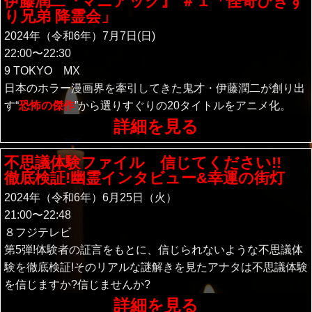
伊藤潤二『マニアック』 ＃１「怪奇ひきず
り兄弟 降霊会」
2024年（令和6年）7月7日(日)
22:00〜22:30
9 TOKYO MX
日本のホラー漫画界を牽引してきた鬼才・伊藤潤二が創り出
す“
恐怖の傑作
”から選りすぐりの20タイトルをアニメ化。
詳細を見る
不思議体験ファイル 信じてください!!
徹底検証!幽霊インタビュー&幸運の街灯
2024年（令和6年）6月25日（火）
21:00〜22:48
８フジテレビ
第5弾!体験者の証言をもとに、信じられないような不思議体
験を徹底検証!そのリアルな謎解きを見たアナタは不思議体験
を信じますか?信じませんか?
詳細を見る