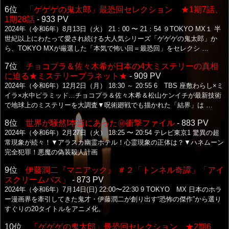
6位
「ゲゲゲの鬼太郎」最恐回セレクション ★1期7話、
1期28話
- 933 PV
2024年（令和6年）8月13日（火） 21：00 〜 21：54 ９TOKYO MX１ 半
世紀以上にわたって愛され続ける大人気シリーズ「ゲゲゲの鬼太郎」か
ら、TOKYO MXが厳選した「本気で怖い回＝最恐回」をセレクシ …
7位
チョコプラ＆佐々木希が日本の4大ミステリーの真相
に迫る★ミステリープラネット★
- 909 PV
2024年（令和6年）12月2日（月） 18:30 ～ 20:55 6 TBS 座敷わらし×ミ
イラ×水中ピラミッド…チョコプラ＆佐々木希＆松山ケンイチが最新技術
で地球上のミステリーを大調査▼呪術廻戦でも描かれた「結界」は …
8位
世界が騒然!本当にあった㊙衝撃ファイル
- 883 PV
2024年（令和6年）2月27日（火） 18:25 〜 20:54 テレビ東京1 驚異の超
常現象が続々！▼アラスカ幽霊ホテル！心霊現象の正体は？▼ハネムーン
完全犯罪！悪魔の偽装殺人計画
9位
伊藤潤二『マニアック』 ＃２「トンネル奇譚」「アイ
スクリームバス」
- 873 PV
2024年（令和6年）7月14日(日) 22:00〜22:30 9 TOKYO MX 日本のホラ
ー漫画界を牽引してきた鬼才・伊藤潤二が創り出す“恐怖の傑作”から選り
すぐりの20タイトルをアニメ化。
10位
「ゲゲゲの鬼太郎」最恐回セレクション ★2期6