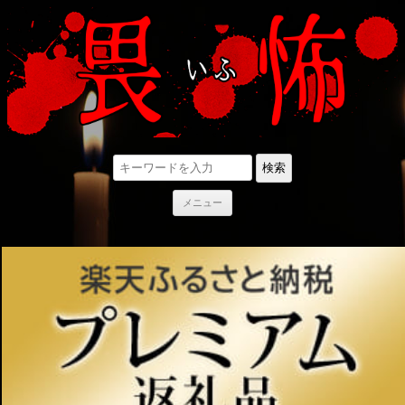
検索
コ
メニュー
ン
テ
ン
ツ
へ
ス
キ
ッ
プ