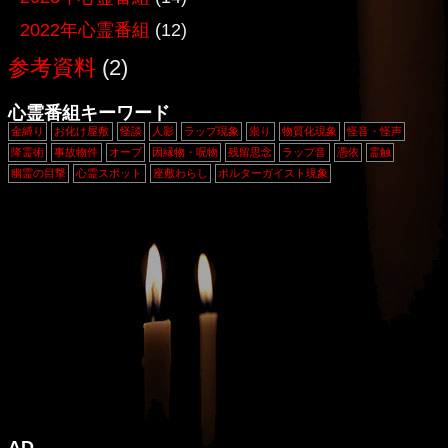
2022年心霊番組
(12)
参考資料
(2)
心霊番組キーワード
金縛り
お化け屋敷
怪談
人影
ラップ現象
祟り
物質化現象
怪音・怪声
降霊術
事故物件
オーブ
因縁物・呪物
残留思念
ラップ音
憑依
霊触
幽霊の目撃
心霊スポット
座敷わらし
ポルターガイスト現象
AD