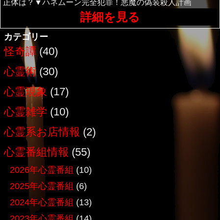
正体は？▼ハネムーン完全犯罪！悪魔の偽装殺人計画
詳細を見る
カテゴリー
怪奇譚
(40)
心霊術
(30)
心霊現象
(17)
心霊雑学
(10)
心霊系お店情報
(2)
心霊番組情報
(55)
2026年心霊番組
(10)
2025年心霊番組
(6)
2024年心霊番組
(13)
2023年心霊番組
(14)