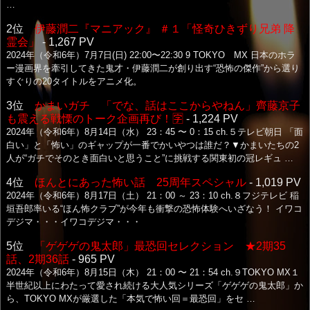
…
2位
伊藤潤二『マニアック』 ＃１「怪奇ひきずり兄弟 降
霊会」
- 1,267 PV
2024年（令和6年）7月7日(日) 22:00〜22:30 9 TOKYO MX 日本のホラ
ー漫画界を牽引してきた鬼才・伊藤潤二が創り出す“恐怖の傑作”から選り
すぐりの20タイトルをアニメ化。
3位
かまいガチ 「でな、話はここからやねん」齊藤京子
も震える戦慄のトーク企画再び！🈑
- 1,224 PV
2024年（令和6年）8月14日（水） 23：45 〜 0：15 ch.５テレビ朝日 「面
白い」と「怖い」のギャップが一番でかいやつは誰だ？▼かまいたちの2
人が“ガチでそのとき面白いと思うこと”に挑戦する関東初の冠レギュ …
4位
ほんとにあった怖い話 25周年スペシャル
- 1,019 PV
2024年（令和6年）8月17日（土） 21：00 ～ 23：10 ch.８フジテレビ 稲
垣吾郎率いる“ほん怖クラブ”が今年も衝撃の恐怖体験へいざなう！ イワコ
デジマ・・・イワコデジマ・・・
5位
「ゲゲゲの鬼太郎」最恐回セレクション ★2期35
話、2期36話
- 965 PV
2024年（令和6年）8月15日（木） 21：00 〜 21：54 ch.９TOKYO MX１
半世紀以上にわたって愛され続ける大人気シリーズ「ゲゲゲの鬼太郎」か
ら、TOKYO MXが厳選した「本気で怖い回＝最恐回」をセ …