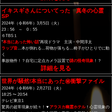
イキスギさんについてった 真冬の心霊
SP
2024年（令和6年）3月5日（火）
23：56 ～ 0：55
６TBS１
“
本当にあった怖い話
”再現ドラマ 主演・中間淳太
ラップ音
…本が倒れる…荷物が落ちる…椅子がひとりでに動
く
事故物件！？自宅に定点カメラ設置で
謎の怪奇現象
！？
詳細を見る
世界が騒然!本当にあった㊙衝撃ファイル
2024年（令和6年）2月27日（火）
18:25 〜 20:54
テレビ東京1
驚異の超常現象が続々！▼
アラスカ幽霊ホテル
！心霊現象の