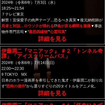
2024年（令和6年）7月3日（水）
18:25〜21:54
７テレビ東京
解禁！宜保愛子の肉声テープ…恐るべき真実▼復元納棺師が
死者と対話…ロウソクが揺れる
!?
魂が戻る瞬間を激撮
▼事故
物件専門宮司▼“
最恐因縁物
”“
心霊写真
”
詳細を見る
伊藤潤二『マニアック』 ＃２「トンネル奇
譚」「アイスクリームバス」
2024年（令和6年）7月14日(日)
22:00〜22:30
9 TOKYO MX
日本のホラー漫画界を牽引してきた鬼才・伊藤潤二が創り出
す“
恐怖の傑作
”から選りすぐりの20タイトルをアニメ化。
詳細を見る