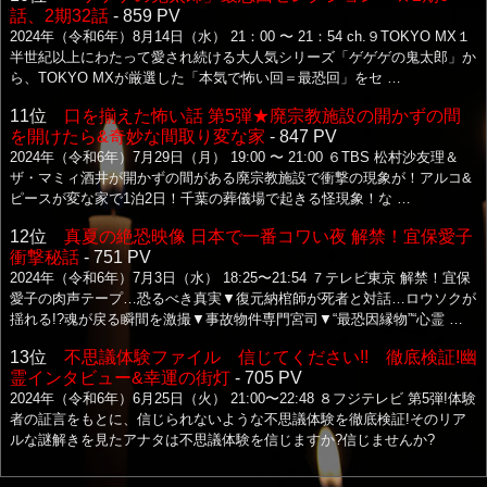
話、2期32話
- 859 PV
2024年（令和6年）8月14日（水） 21：00 〜 21：54 ch.９TOKYO MX１
半世紀以上にわたって愛され続ける大人気シリーズ「ゲゲゲの鬼太郎」か
ら、TOKYO MXが厳選した「本気で怖い回＝最恐回」をセ …
11位
口を揃えた怖い話 第5弾★廃宗教施設の開かずの間
を開けたら&奇妙な間取り変な家
- 847 PV
2024年（令和6年）7月29日（月） 19:00 〜 21:00 ６TBS 松村沙友理＆
ザ・マミィ酒井が開かずの間がある廃宗教施設で衝撃の現象が！アルコ&
ピースが変な家で1泊2日！千葉の葬儀場で起きる怪現象！な …
12位
真夏の絶恐映像 日本で一番コワい夜 解禁！宜保愛子
衝撃秘話
- 751 PV
2024年（令和6年）7月3日（水） 18:25〜21:54 ７テレビ東京 解禁！宜保
愛子の肉声テープ…恐るべき真実▼復元納棺師が死者と対話…ロウソクが
揺れる!?魂が戻る瞬間を激撮▼事故物件専門宮司▼“最恐因縁物”“心霊 …
13位
不思議体験ファイル 信じてください!! 徹底検証!幽
霊インタビュー&幸運の街灯
- 705 PV
2024年（令和6年）6月25日（火） 21:00〜22:48 ８フジテレビ 第5弾!体験
者の証言をもとに、信じられないような不思議体験を徹底検証!そのリア
ルな謎解きを見たアナタは不思議体験を信じますか?信じませんか?