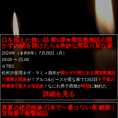
口を揃えた怖い話 第5弾★廃宗教施設の開
かずの間を開けたら&奇妙な間取り変な家
2024年（令和6年）7月29日（月）
19:00 〜 21:00
６TBS
松村沙友理＆ザ・マミィ酒井が
開かずの間がある廃宗教施設
で衝撃の現象
が！アルコ&ピースが変な家で1泊2日！
千葉の
葬儀場で起きる怪現象
！なにわ男子西畑が
呪物
に触れた
詳細を見る
真夏の絶恐映像 日本で一番コワい夜 解禁！
宜保愛子衝撃秘話