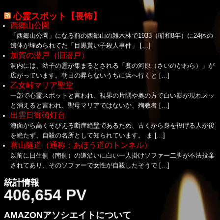
心霊スポット【畏怖】
西郷山公園
「西郷山公園」になる前の西郷山の雑木林で1933（昭和8年）に24体の
遺体が埋められてた「目黒貰い子殺人事件」 […]
加賀の潜戸（旧潜戸）
洞内には、幼子の霊が集まるとされる「賽の河原（さいのかわら）」が
広がっています。朝日の昇らないうちに浜へ行くと […]
乙女峠マリア聖堂
一部で心霊スポットと言われ、視界の片隅や奥の方で白い影が現れスッ
と消えると言われ、聖母マリアではないか、殉教者 […]
出雲日御碕灯台
海面から高くそびえる断崖絶壁であるため、古くから身を投げる人が後
を絶たず、自殺の名所として知られています。 ま […]
蕃山隧道（通称：あほう道のトンネル）
以前に日生側（南側）の道沿いに白い一人掛けソファー二脚が不法投棄
されてあり、そのソファーで女性が自殺したそうで […]
統計情報
406,654 PV
AMAZONアソシエイトについて