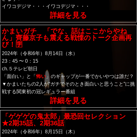
イワコデジマ・・・イワコデジマ・・・
詳細を見る
かまいガチ 「でな、話はここからやね
ん」齊藤京子も震える戦慄のトーク企画再
び！🈑
2024年（令和6年）8月14日（水）
23：45 〜 0：15
ch.５
テレビ朝日
「面白い」と「
怖い
」のギャップが一番でかいやつは誰だ？
▼かまいたちの2人が“ガチでそのとき面白いと思うこと”に挑
戦する関東初の冠レギュラー番組
詳細を見る
「ゲゲゲの鬼太郎」最恐回セレクション
★2期35話、2期36話
2024年（令和6年）8月15日（木）