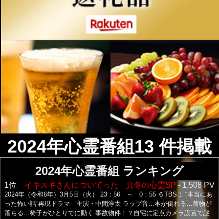
2024年心霊番組13 件掲載
2024年心霊番組 ランキング
1位
イキスギさんについてった 真冬の心霊SP
- 1,508 PV
2024年（令和6年）3月5日（火） 23：56 ～ 0：55 ６TBS１ “本当にあ
った怖い話”再現ドラマ 主演・中間淳太 ラップ音…本が倒れる…荷物が
落ちる…椅子がひとりでに動く 事故物件！？自宅に定点カメラ設置で謎