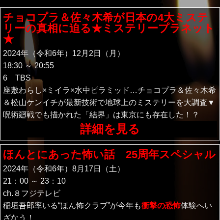
チョコプラ＆佐々木希が日本の4大ミステ
リーの真相に迫る★ミステリープラネット
★
2024年（令和6年）12月2日（月）
18:30 ～ 20:55
6 TBS
座敷わらし×ミイラ×水中ピラミッド…チョコプラ＆佐々木希
＆松山ケンイチが最新技術で地球上のミステリーを大調査▼
呪術廻戦でも描かれた「結界」は東京にも存在した！？
詳細を見る
ほんとにあった怖い話 25周年スペシャル
2024年（令和6年）8月17日（土）
21：00 ～ 23：10
ch.８フジテレビ
稲垣吾郎率いる“ほん怖クラブ”が今年も
衝撃の恐怖
体験へい
ざなう！