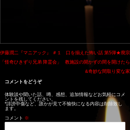
投
伊藤潤二『マニアック』 ＃１
口を揃えた怖い話 第5弾★廃宗
稿
「怪奇ひきずり兄弟 降霊会」
教施設の開かずの間を開けたら
ナ
&奇妙な間取り変な家
ビ
コメントをどうぞ
ゲ
体験談や聞いた話、噂、感想、追加情報などお気軽にコメ
ー
ントを残してください。
*誹謗中傷など、誰かが見て不愉快になる内容は削除致し
シ
ます。
ョ
コメント
※
ン