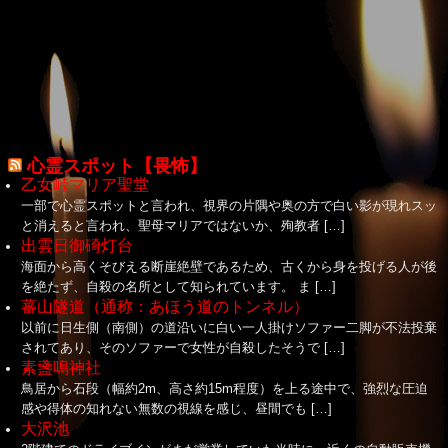
心霊スポット【畏怖】
乙女峠マリア聖堂
一部で心霊スポットと言われ、視界の片隅や奥の方で白い影が現れスッ
と消えると言われ、聖母マリアではないか、殉教者 […]
出雲日御碕灯台
海面から高くそびえる断崖絶壁であるため、古くから身を投げる人が後
を絶たず、自殺の名所として知られています。 ま […]
蕃山隧道（通称：あほう道のトンネル）
以前に日生側（南側）の道沿いに白い一人掛けソファー二脚が不法投棄
されてあり、そのソファーで女性が自殺したそうで […]
素盞嗚神社
鳥居から石段（幅約2m、高さ約15m程度）を上る途中で、強烈な圧迫
感や得体の知れない無数の視線を感じ、昼間でも […]
大沢池