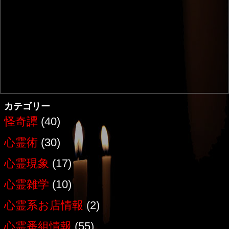
カテゴリー
怪奇譚
(40)
心霊術
(30)
心霊現象
(17)
心霊雑学
(10)
心霊系お店情報
(2)
心霊番組情報
(55)