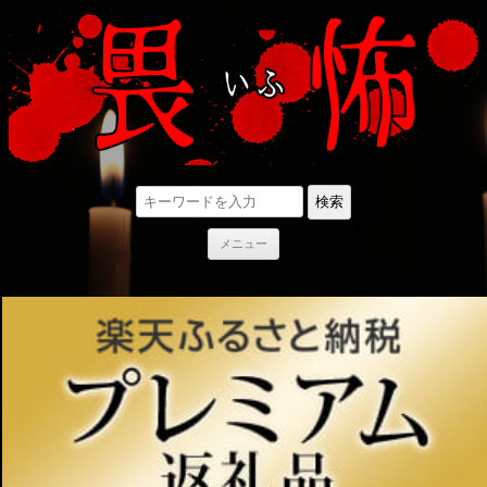
検索
コ
メニュー
ン
テ
ン
ツ
へ
ス
キ
ッ
プ