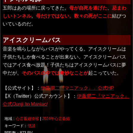
五郎はあの場所に戻ってきた。
母が自死を遂げた
、
忌まわ
しいトンネル
。
母だけではない。数々の死がここに
結びつ
いているのだ。
アイスクリームバス
音楽を鳴らしながらバスがやってくる。アイスクリームは
子供たちしか食べることが出来ない。アイスクリームバス
ではアイス食べ放題！子供たちはアイスクリームバスに夢
中だが、
そのバスの中では奇妙なことが
起こっていた。
【公式サイト】：
伊藤潤二『マニアック』」公式HP
【X（Twitter）公式アカウント】：
伊藤潤二『マニアック』
公式/Junji Ito Maniac/
地域 :
心霊番組情報
|
2024年心霊番組
キーワード：
怪談
閲覧数：873 PV