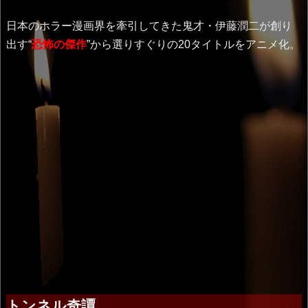
日本のホラー漫画界を牽引してきた鬼才・伊藤潤二が創り
出す“
恐怖の傑作
”から選りすぐりの20タイトルをアニメ化。
トンネル奇譚