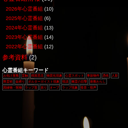
2026年心霊番組
(10)
2025年心霊番組
(6)
2024年心霊番組
(13)
2023年心霊番組
(14)
2022年心霊番組
(12)
参考資料
(2)
心霊番組キーワード
お化け屋敷
霊触
残留思念
物質化現象
心霊スポット
事故物件
憑依
人影
降霊術
金縛り
ポルターガイスト現象
怪談
幽霊の目撃
座敷わらし
因縁物・呪物
ラップ音
祟り
オーブ
ラップ現象
怪音・怪声