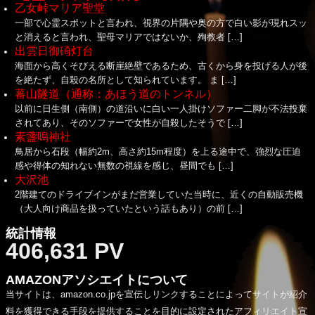
乙女峠マリア聖堂
一部で心霊スポットと言われ、視界の片隅や奥の方で白い影が現れスッ
と消えると言われ、聖母マリアではないか、殉教者 […]
出雲日御碕灯台
海面から高くそびえる断崖絶壁であるため、古くから身を投げる人が後
を絶たず、自殺の名所として知られています。 ま […]
蕃山隧道（通称：あほう道のトンネル）
以前に日生側（南側）の道沿いに白い一人掛けソファー二脚が不法投棄
されてあり、そのソファーで女性が自殺したそうで […]
素盞嗚神社
鳥居から石段（幅約2m、高さ約15m程度）を上る途中で、強烈な圧迫
感や得体の知れない無数の視線を感じ、昼間でも […]
大沢池
2階建てのドライブインがまだ営業していた当時に、近くの自動販売機
（大人向け商品を扱っていたという話もあり）の前 […]
統計情報
406,631 PV
AMAZONアソシエイトについて
当サイトは、amazon.co.jpを宣伝しリンクすることによってサイトが紹介
料を獲得できる手段を提供することを目的に設定されたアフィリエイト宣