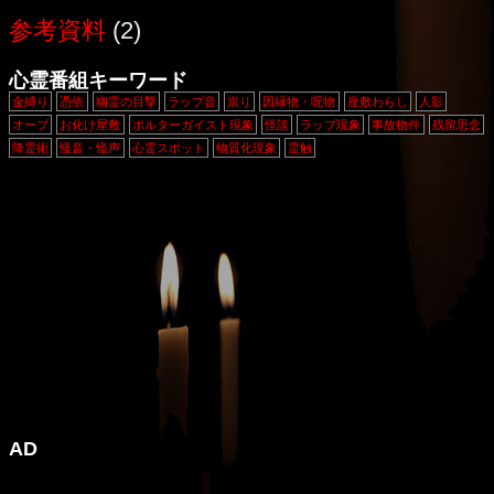
参考資料
(2)
心霊番組キーワード
金縛り
憑依
幽霊の目撃
ラップ音
祟り
因縁物・呪物
座敷わらし
人影
オーブ
お化け屋敷
ポルターガイスト現象
怪談
ラップ現象
事故物件
残留思念
降霊術
怪音・怪声
心霊スポット
物質化現象
霊触
AD