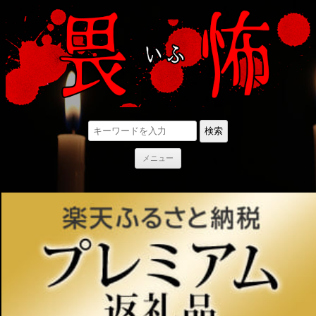
検索
コ
メニュー
ン
テ
ン
ツ
へ
ス
キ
ッ
プ