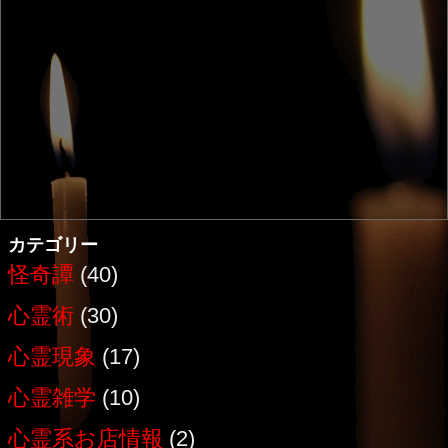
カテゴリー
怪奇譚
(40)
心霊術
(30)
心霊現象
(17)
心霊雑学
(10)
心霊系お店情報
(2)