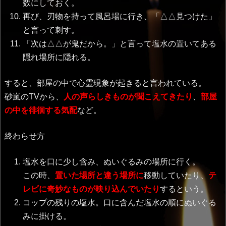
数にしておく。
再び、刃物を持って風呂場に行き、「△△見つけた」
と言って刺す。
「次は△△が鬼だから。」と言って塩水の置いてある
隠れ場所に隠れる。
すると、部屋の中で心霊現象が起きると言われている。
砂嵐のTVから、
人の声らしきものが聞こえてきたり
、
部屋
の中を徘徊する気配
など。
終わらせ方
塩水を口に少し含み、ぬいぐるみの場所に行く。
この時、
置いた場所と違う場所に
移動していたり、
テ
レビに奇妙なものが映り込んでいたり
するという。
コップの残りの塩水。口に含んだ塩水の順にぬいぐる
みに掛ける。