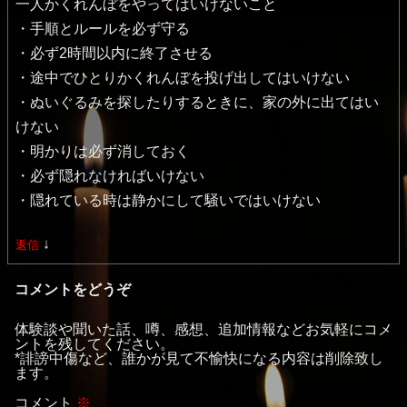
一人かくれんぼをやってはいけないこと
ゲ
・手順とルールを必ず守る
ー
・必ず2時間以内に終了させる
シ
・途中でひとりかくれんぼを投げ出してはいけない
・ぬいぐるみを探したりするときに、家の外に出てはい
ョ
けない
ン
・明かりは必ず消しておく
・必ず隠れなければいけない
・隠れている時は静かにして騒いではいけない
↓
返信
コメントをどうぞ
体験談や聞いた話、噂、感想、追加情報などお気軽にコメ
ントを残してください。
*誹謗中傷など、誰かが見て不愉快になる内容は削除致し
ます。
コメント
※