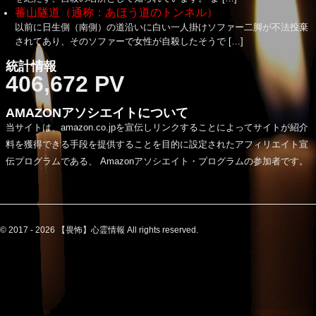
蕃山隧道（通称：あほう道のトンネル）
以前に日生側（南側）の道沿いに白い一人掛けソファー二脚が不法投棄
されてあり、そのソファーで女性が自殺したそうで […]
統計情報
406,672 PV
AMAZONアソシエイトについて
当サイトは、amazon.co.jpを宣伝しリンクすることによってサイトが紹介
料を獲得できる手段を提供することを目的に設定されたアフィリエイト宣
伝プログラムである、 Amazonアソシエイト・プログラムの参加者です。
© 2017 - 2026 【畏怖】心霊情報 All rights reserved.