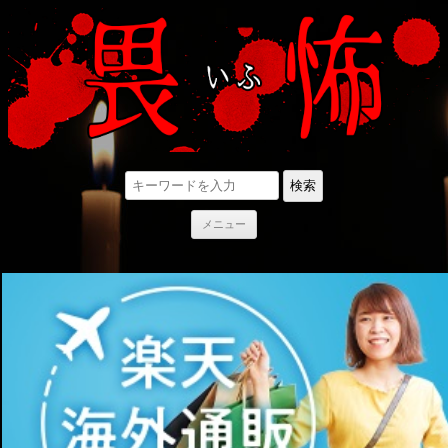
検索
コ
メニュー
ン
テ
ン
ツ
へ
ス
キ
ッ
プ