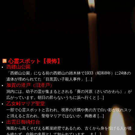
心霊スポット【畏怖】
西郷山公園
「西郷山公園」になる前の西郷山の雑木林で1933（昭和8年）に24体の
遺体が埋められてた「目黒貰い子殺人事件」 […]
加賀の潜戸（旧潜戸）
洞内には、幼子の霊が集まるとされる「賽の河原（さいのかわら）」が
広がっています。朝日の昇らないうちに浜へ行くと […]
乙女峠マリア聖堂
一部で心霊スポットと言われ、視界の片隅や奥の方で白い影が現れスッ
と消えると言われ、聖母マリアではないか、殉教者 […]
出雲日御碕灯台
海面から高くそびえる断崖絶壁であるため、古くから身を投げる人が後
を絶たず、自殺の名所として知られています。 ま […]