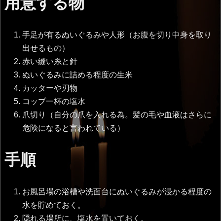
用意する物
手足が有るぬいぐるみや人形（お腹を切り中身を取り
出せるもの）
赤い縫い糸と針
ぬいぐるみに詰める程度の生米
カッターや刃物
コップ一杯の塩水
爪切り（自分の爪を入れる為。髪の毛や血液はさらに
危険になると言われている）
手順
お風呂場の浴槽や洗面台にぬいぐるみが浸かる程度の
水を貯めておく。
隠れる場所に、塩水を置いておく。