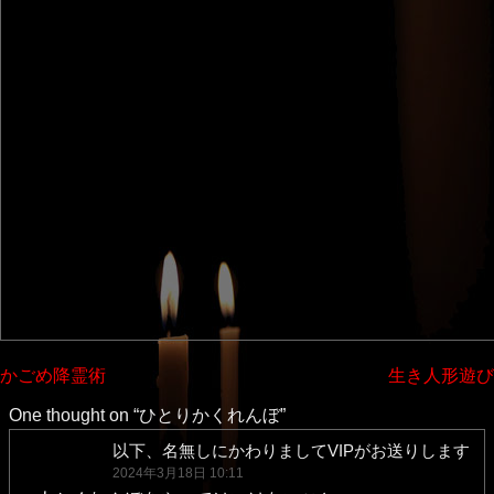
投
かごめ降霊術
生き人形遊び
稿
One thought on “
ひとりかくれんぼ
”
ナ
以下、名無しにかわりましてVIPがお送りします
2024年3月18日 10:11
ビ