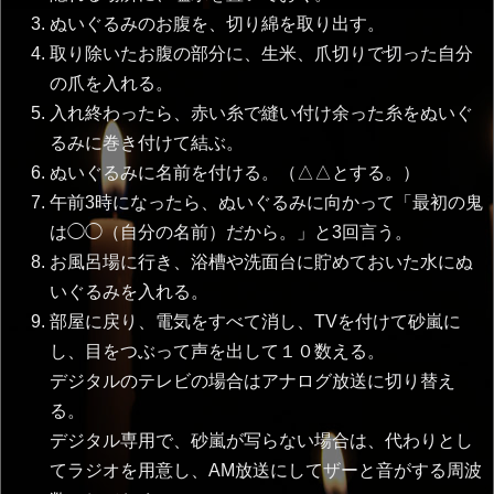
ぬいぐるみのお腹を、切り綿を取り出す。
取り除いたお腹の部分に、生米、爪切りで切った自分
の爪を入れる。
入れ終わったら、赤い糸で縫い付け余った糸をぬいぐ
るみに巻き付けて結ぶ。
ぬいぐるみに名前を付ける。（△△とする。）
午前3時になったら、ぬいぐるみに向かって「最初の鬼
は◯◯（自分の名前）だから。」と3回言う。
お風呂場に行き、浴槽や洗面台に貯めておいた水にぬ
いぐるみを入れる。
部屋に戻り、電気をすべて消し、TVを付けて砂嵐に
し、目をつぶって声を出して１０数える。
デジタルのテレビの場合はアナログ放送に切り替え
る。
デジタル専用で、砂嵐が写らない場合は、代わりとし
てラジオを用意し、AM放送にしてザーと音がする周波