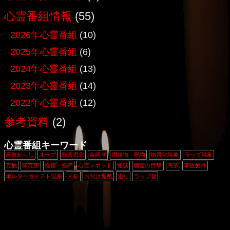
心霊番組情報
(55)
2026年心霊番組
(10)
2025年心霊番組
(6)
2024年心霊番組
(13)
2023年心霊番組
(14)
2022年心霊番組
(12)
参考資料
(2)
心霊番組キーワード
座敷わらし
オーブ
残留思念
金縛り
因縁物・呪物
物質化現象
ラップ現象
霊触
降霊術
怪音・怪声
心霊スポット
怪談
幽霊の目撃
憑依
事故物件
ポルターガイスト現象
人影
お化け屋敷
祟り
ラップ音