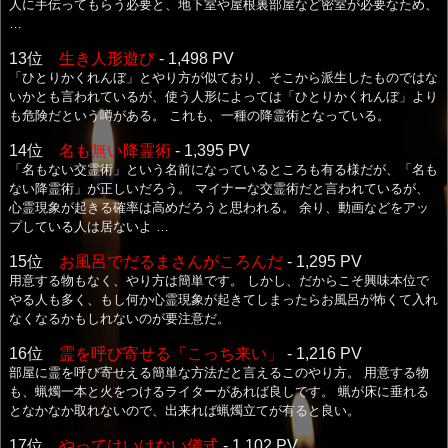
人に手伝ってもらう必要と、地下室や屋根裏部屋など密室が必要なため、
…
13位
生き人形遊び
- 1,498 PV
「ひとりかくれんぼ」とやり方が似ており、そこから派生したものではな
いかとも言われているが、使う人形によっては「ひとりかくれんぼ」より
も危険だという噂がある。 これも、一種の降霊術となっている。
14位
名も無い降霊術
- 1,395 PV
「名もない交霊術」という名前になっているところも有る様だが、「名も
ない降霊術」が正しいだろう。 マイナーな交霊術だと言われているが、
心霊現象が起きる確率は高めだろうと思われる。 余り、動画などをアッ
プしている人は居ないよ …
15位
お風呂でだるまさんがころんだ
- 1,295 PV
用意する物もなく、やり方は簡単です。 しかし、だからこそ興味本位で
やる人も多く、もし何か心霊現象が起きてしまったらお風呂が怖くて入れ
なくなるかもしれないのが要注意だ。
16位
霊を呼び寄せる「こっち来い」
- 1,216 PV
部屋に霊を呼び寄せえる簡単な方法だと言えるこのやり方。 用意する物
も、蝋燭一本と火をつけるライターがあれば良しです。 蝋が床に垂れる
となかなか取れないので、出来れば蝋燭立てが有ると良い。
17位
やってはいけない儀式
- 1,102 PV