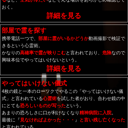
おく。
詳細を見る
部屋で霊を探す
携帯電話一つで、
部屋に霊がいるかどうか
動画撮影で検証で
きるという心霊術。
かなりの
高確率で霊が映りこむ
と言われており、
危険
なので
興味本位でやってはいけないという。
詳細を見る
やってはいけない儀式
4枚の鏡と一本のローソクでやるこの「やってはいけない儀
式」と言われている
心霊術
を試した者がおり、合わせ鏡の中
にとても
恐ろしいものが写った
という。
あまりの恐ろしさに口が利けなくなり
精神病院に入院
。
最後に『
見なければよかった・・・
』
と言い残し亡くなった
と言われている。