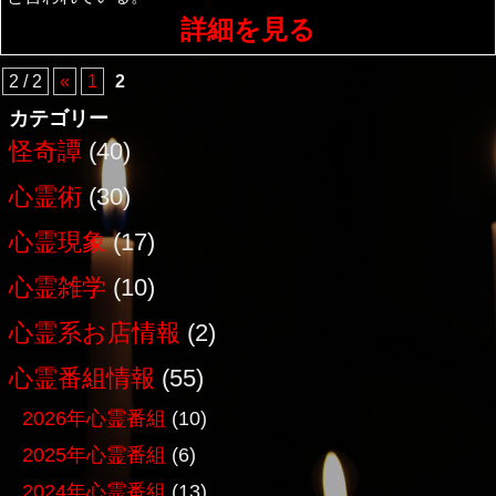
詳細を見る
2 / 2
«
1
2
カテゴリー
怪奇譚
(40)
心霊術
(30)
心霊現象
(17)
心霊雑学
(10)
心霊系お店情報
(2)
心霊番組情報
(55)
2026年心霊番組
(10)
2025年心霊番組
(6)
2024年心霊番組
(13)