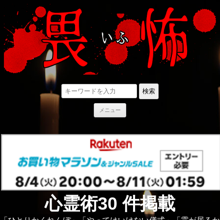
検索
コ
メニュー
ン
テ
ン
ツ
へ
ス
キ
ッ
プ
心霊術30 件掲載