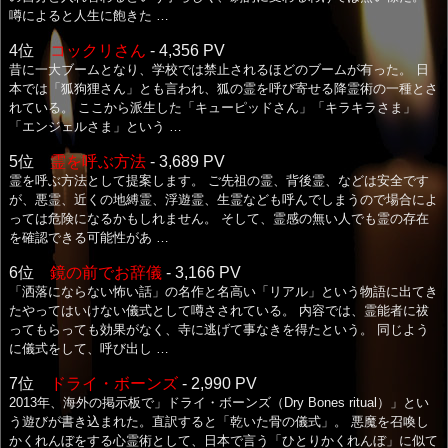
噂によると人生に飽きた …
4位
コックリさん
- 4,356 PV
昔に一大ブームとなり、学校では禁止されるほどのブームが有った。 日
本では「狐狗狸さん」とも言われ、狐の霊を呼び寄せる降霊術の一種とさ
れている。 ここから派生した「キューピッドさん」「キラキラさま」
「エンジェルさま」という …
5位
霊を呼ぶ方法
- 3,689 PV
霊を呼ぶ方法として提案します。 ご先祖の霊、背後霊、などは安全です
が、悪霊、近くの地縛霊、浮遊霊、生霊なども呼んでしまうので場合によ
っては危険になるかもしれません。 そして、霊感の無い人でも霊の存在
を確認できる可能性があ …
6位
鏡の前でお辞儀
- 3,166 PV
「洒落にならない怖い話」の名作と名高い「リアル」という物語に出てき
たやってはいけない儀式として噂さされている。 内容では、霊能者に祓
ってもらっても効果がなく、寺に逃げて事なきを得たという。 同じよう
に儀式をして、呼び出し …
7位
ドライ・ボーンズ
- 2,990 PV
2013年、海外の掲示板で」ドライ・ボーンズ（Dry Bones ritual）」とい
う遊びが書き込まれた。直訳すると「乾いた骨の儀式」。 悪魔を召喚し
かくれんぼをする心霊術として、日本で言う「ひとりかくれんぼ」に似て