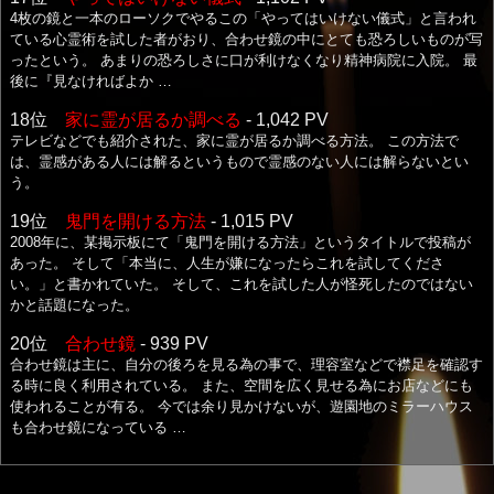
4枚の鏡と一本のローソクでやるこの「やってはいけない儀式」と言われ
ている心霊術を試した者がおり、合わせ鏡の中にとても恐ろしいものが写
ったという。 あまりの恐ろしさに口が利けなくなり精神病院に入院。 最
後に『見なければよか …
18位
家に霊が居るか調べる
- 1,042 PV
テレビなどでも紹介された、家に霊が居るか調べる方法。 この方法で
は、霊感がある人には解るというもので霊感のない人には解らないとい
う。
19位
鬼門を開ける方法
- 1,015 PV
2008年に、某掲示板にて「鬼門を開ける方法」というタイトルで投稿が
あった。 そして「本当に、人生が嫌になったらこれを試してくださ
い。」と書かれていた。 そして、これを試した人が怪死したのではない
かと話題になった。
20位
合わせ鏡
- 939 PV
合わせ鏡は主に、自分の後ろを見る為の事で、理容室などで襟足を確認す
る時に良く利用されている。 また、空間を広く見せる為にお店などにも
使われることが有る。 今では余り見かけないが、遊園地のミラーハウス
も合わせ鏡になっている …