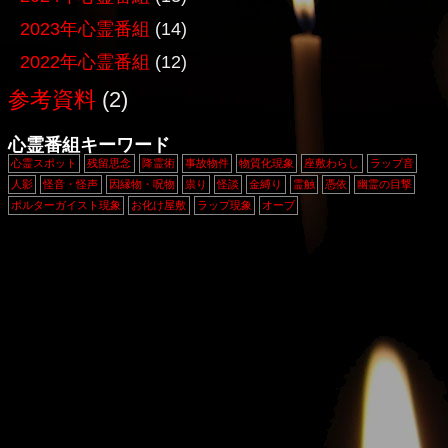
2023年心霊番組
(14)
2022年心霊番組
(12)
参考資料
(2)
心霊番組キーワード
心霊スポット
残留思念
降霊術
事故物件
物質化現象
座敷わらし
ラップ音
人影
怪音・怪声
因縁物・呪物
祟り
怪談
金縛り
霊触
憑依
幽霊の目撃
ポルターガイスト現象
お化け屋敷
ラップ現象
オーブ