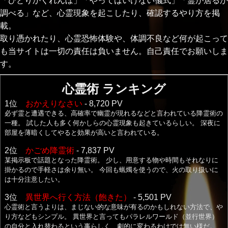
「ひとりかくれんぼ」「やってはいけない儀式」「霊が居るか
調べる」など、心霊現象を起こしたり、確認するやり方を掲
載。
取り憑かれたり、心霊恐怖体験や、体調不良など何が起こって
も当サイトは一切の責任は負いません。自己責任でお願いしま
す。
心霊術 ランキング
1位
おかえりなさい
- 8,720 PV
必ず霊と遭遇できる、高確率で幽霊が現れるなどと言われている降霊術の
一種。 試した人も多く何かしらの心霊現象も起きているらしい。 深夜に
部屋を薄暗くしてやると効果が高いと言われている。
2位
かごめ降霊術
- 7,837 PV
某掲示板で話題となった降霊術。 少し、用意する物や時間もそれなりに
掛かるので手軽さは余り無い。 今回も蝋燭を使うので、火の取り扱いに
は十分注意したい。
3位
異世界へ行く方法（飽きた）
- 5,501 PV
心霊術と言うよりは、まじない的な意味が有るのかもしれない方法で、や
り方などもシンプル。 異世界と言ってもパラレルワールド（並行世界）
の自分と入れ替わるという事らしく、劇的に変わるわけでは無い様だ。