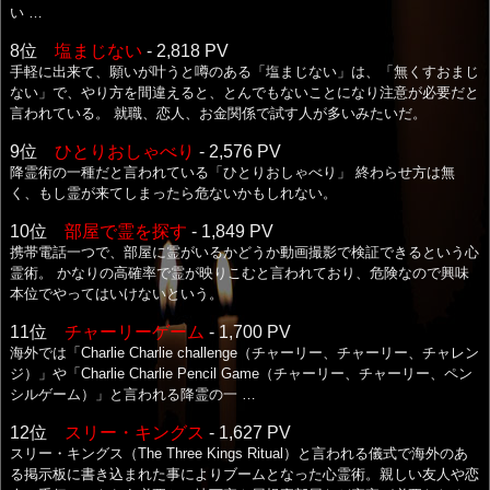
い …
8位
塩まじない
- 2,818 PV
手軽に出来て、願いが叶うと噂のある「塩まじない」は、「無くすおまじ
ない」で、やり方を間違えると、とんでもないことになり注意が必要だと
言われている。 就職、恋人、お金関係で試す人が多いみたいだ。
9位
ひとりおしゃべり
- 2,576 PV
降霊術の一種だと言われている「ひとりおしゃべり」 終わらせ方は無
く、もし霊が来てしまったら危ないかもしれない。
10位
部屋で霊を探す
- 1,849 PV
携帯電話一つで、部屋に霊がいるかどうか動画撮影で検証できるという心
霊術。 かなりの高確率で霊が映りこむと言われており、危険なので興味
本位でやってはいけないという。
11位
チャーリーゲーム
- 1,700 PV
海外では「Charlie Charlie challenge（チャーリー、チャーリー、チャレン
ジ）」や「Charlie Charlie Pencil Game（チャーリー、チャーリー、ペン
シルゲーム）」と言われる降霊の一 …
12位
スリー・キングス
- 1,627 PV
スリー・キングス（The Three Kings Ritual）と言われる儀式で海外のあ
る掲示板に書き込まれた事によりブームとなった心霊術。親しい友人や恋