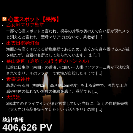
心霊スポット【畏怖】
乙女峠マリア聖堂
一部で心霊スポットと言われ、視界の片隅や奥の方で白い影が現れスッ
と消えると言われ、聖母マリアではないか、殉教者 […]
出雲日御碕灯台
海面から高くそびえる断崖絶壁であるため、古くから身を投げる人が後
を絶たず、自殺の名所として知られています。 ま […]
蕃山隧道（通称：あほう道のトンネル）
以前に日生側（南側）の道沿いに白い一人掛けソファー二脚が不法投棄
されてあり、そのソファーで女性が自殺したそうで […]
素盞嗚神社
鳥居から石段（幅約2m、高さ約15m程度）を上る途中で、強烈な圧迫
感や得体の知れない無数の視線を感じ、昼間でも […]
大沢池
2階建てのドライブインがまだ営業していた当時に、近くの自動販売機
（大人向け商品を扱っていたという話もあり）の前 […]
統計情報
406,626 PV