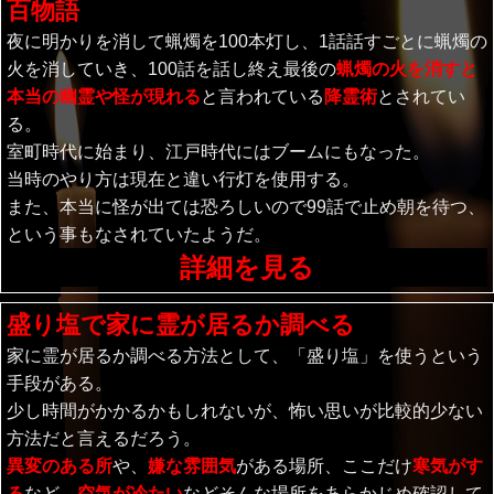
百物語
夜に明かりを消して蝋燭を100本灯し、1話話すごとに蝋燭の
火を消していき、100話を話し終え最後の
蝋燭の火を消すと
本当の幽霊や怪が現れる
と言われている
降霊術
とされてい
る。
室町時代に始まり、江戸時代にはブームにもなった。
当時のやり方は現在と違い行灯を使用する。
また、本当に怪が出ては恐ろしいので99話で止め朝を待つ、
という事もなされていたようだ。
詳細を見る
盛り塩で家に霊が居るか調べる
家に霊が居るか調べる方法として、「盛り塩」を使うという
手段がある。
少し時間がかかるかもしれないが、怖い思いが比較的少ない
方法だと言えるだろう。
異変のある所
や、
嫌な雰囲気
がある場所、ここだけ
寒気がす
る
など、
空気が冷たい
などそんな場所をあらかじめ確認して