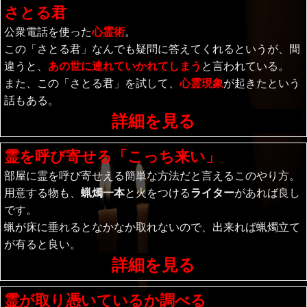
さとる君
公衆電話を使った
心霊術
。
この「さとる君」なんでも疑問に答えてくれるというが、間
違うと、
あの世に連れていかれてしまう
と言われている。
また、この「さとる君」を試して、
心霊現象
が起きたという
話もある。
詳細を見る
霊を呼び寄せる「こっち来い」
部屋に霊を呼び寄せえる簡単な方法だと言えるこのやり方。
用意する物も、
蝋燭一本
と火をつける
ライター
があれば良し
です。
蝋が床に垂れるとなかなか取れないので、出来れば蝋燭立て
が有ると良い。
詳細を見る
霊が取り憑いているか調べる