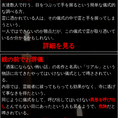
友達数人で行う、目をつぶって手を握るという簡単な儀式的
な調べる方。
霊に憑かれている人は、その儀式の中で霊と手を握ってしま
うという。
一人ではできないのが難点だが、この儀式で霊が取り憑いて
いるか分かるかもしれない。
詳細を見る
鏡の前でお辞儀
「洒落にならない怖い話」の名作と名高い「リアル」という
物語に出てきたやってはいけない儀式として噂さされてい
る。
内容では、霊能者に祓ってもらっても効果がなく、寺に逃げ
て事なきを得たという。
同じように儀式をして、呼び出してはいけない
異形を呼び出
し
とんでもない目にあったという人も居るようで、
危険
だと
噂されている。